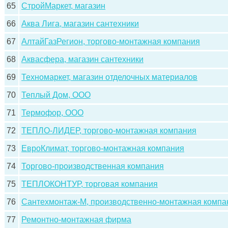
65
СтройМаркет, магазин
66
Аква Лига, магазин сантехники
67
АлтайГазРегион, торгово-монтажная компания
68
Аквасфера, магазин сантехники
69
Техномаркет, магазин отделочных материалов
70
Теплый Дом, ООО
71
Термофор, ООО
72
ТЕПЛО-ЛИДЕР, торгово-монтажная компания
73
ЕвроКлимат, торгово-монтажная компания
74
Торгово-производственная компания
75
ТЕПЛОКОНТУР, торговая компания
76
Сантехмонтаж-М, производственно-монтажная компа
77
Ремонтно-монтажная фирма