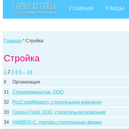
Главная
Улицы
Главная
* Стройка
Стройка
1
2
3
4
5
...
14
#
Организация
31
Спецпроммонтаж, ООО
32
РосСтройИнвест, строительная компания
33
Горно-Строй, ООО, строительная компания
34
НИКВОЛ-С, торгово-строительная фирма