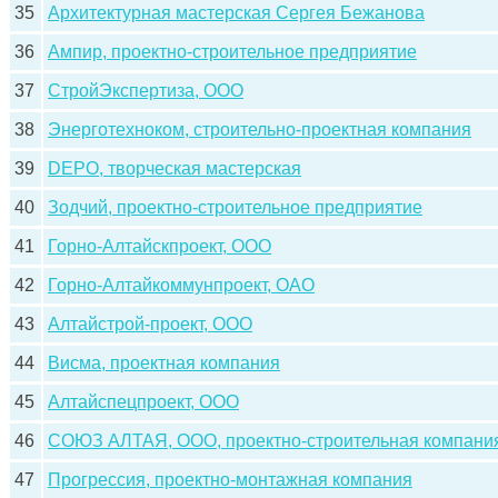
35
Архитектурная мастерская Сергея Бежанова
36
Ампир, проектно-строительное предприятие
37
СтройЭкспертиза, ООО
38
Энерготехноком, строительно-проектная компания
39
DEPO, творческая мастерская
40
Зодчий, проектно-строительное предприятие
41
Горно-Алтайскпроект, ООО
42
Горно-Алтайкоммунпроект, ОАО
43
Алтайстрой-проект, ООО
44
Висма, проектная компания
45
Алтайспецпроект, ООО
46
СОЮЗ АЛТАЯ, ООО, проектно-строительная компани
47
Прогрессия, проектно-монтажная компания