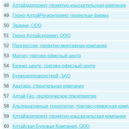
48
Алтайдорпроект, проектно-изыскательская компания
49
Горно-АлтайРегионпроект, проектная фирма
50
Эрдине, ООО
51
Горно-Алтайскпроект, ООО
52
Прогрессия, проектно-монтажная компания
53
Магнит, торгово-офисный центр
54
Бизнес-центр, торгово-офисный центр
55
Бурводопроводстрой, ЗАО
56
Аватара, строительная компания
57
Алтай-Гео, геологическое предприятие
58
Альтернативные технологии, торгово-сервисная ком
59
Алтайдорпроект, проектно-изыскательская компания
60
Алтайская Буровая Компания, ООО