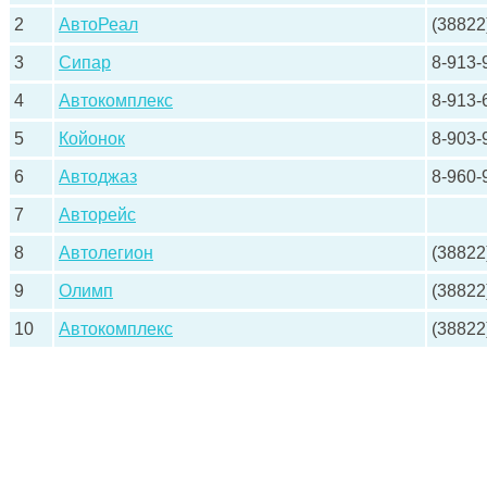
2
АвтоРеал
(38822
3
Сипар
8-913-
4
Автокомплекс
8-913-
5
Койонок
8-903-
6
Автоджаз
8-960-
7
Авторейс
8
Автолегион
(38822
9
Олимп
(38822
10
Автокомплекс
(38822