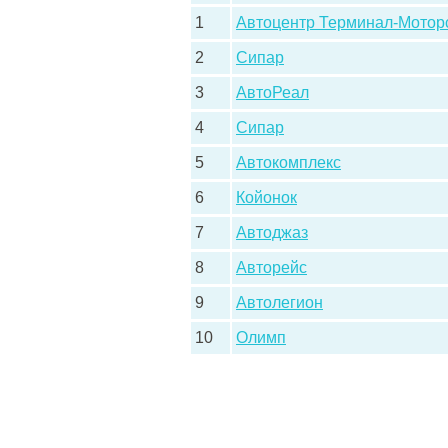
1
Автоцентр Терминал-Мотор
2
Сипар
3
АвтоРеал
4
Сипар
5
Автокомплекс
6
Койонок
7
Автоджаз
8
Авторейс
9
Автолегион
10
Олимп