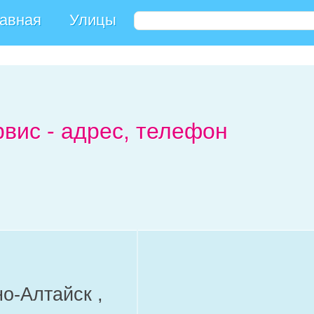
авная
Улицы
рвис - адрес, телефон
но-Алтайск ,