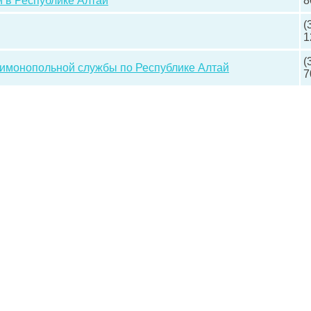
 в Республике Алтай
8
(
1
(
имонопольной службы по Республике Алтай
7