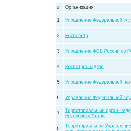
#
Организация
1
Управление Федеральной слу
2
Росреестр
3
Управление ФСБ России по Р
4
Роспотребнадзор
5
Управление Федеральной нал
6
Управление Федеральной слу
Территориальный орган Федер
7
Республики Алтай
Территориальное Управление
8