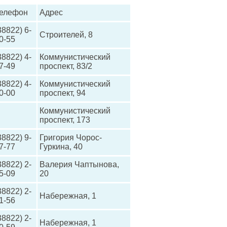
елефон
Адрес
38822) 6-
Строителей, 8
0-55
38822) 4-
Коммунистический
7-49
проспект, 83/2
38822) 4-
Коммунистический
0-00
проспект, 94
Коммунистический
проспект, 173
38822) 9-
Григория Чорос-
7-77
Гуркина, 40
38822) 2-
Валерия Чаптынова,
5-09
20
38822) 2-
Набережная, 1
1-56
38822) 2-
Набережная, 1