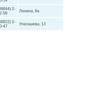
0-59
38844) 2-
Ленина, 8а
2-58
38822) 2-
Улагашева, 13
0-47