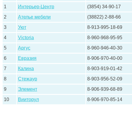
1
Интерьер-Центр
(3854) 34-90-17
2
Ателье мебели
(38822) 2-88-66
3
Уют
8-913-995-18-69
4
Victoria
8-960-968-95-95
5
Аргус
8-960-946-40-30
6
Евразия
8-906-970-40-00
7
Калина
8-903-919-01-42
8
Стежаур
8-903-956-52-09
9
Элемент
8-906-939-68-89
10
Вииторул
8-906-970-85-14