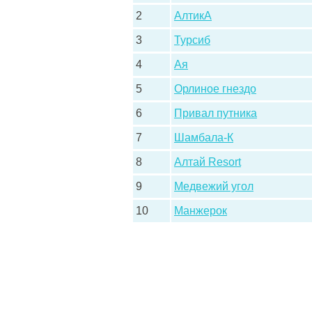
2
АлтикА
3
Турсиб
4
Ая
5
Орлиное гнездо
6
Привал путника
7
Шамбала-К
8
Алтай Resort
9
Медвежий угол
10
Манжерок