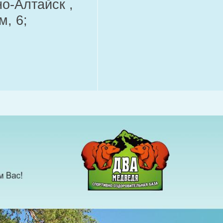
но-Алтайск ,
м, 6;