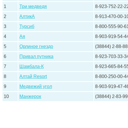
1
Три медведя
8-923-752-22-2
2
АлтикА
8-913-470-00-1
3
Турсиб
8-800-555-90-6
4
Ая
8-903-919-54-4
5
Орлиное гнездо
(38844) 2-88-88
6
Привал путника
8-923-703-33-3
7
Шамбала-К
8-923-665-84-5
8
Алтай Resort
8-800-250-00-4
9
Медвежий угол
8-903-919-47-4
10
Манжерок
(38844) 2-83-99