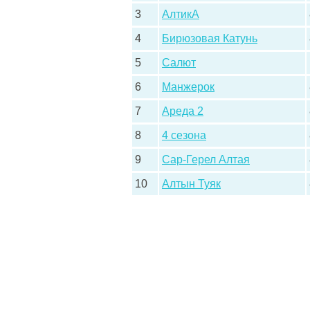
3
АлтикА
4
Бирюзовая Катунь
5
Салют
6
Манжерок
7
Ареда 2
8
4 сезона
9
Сар-Герел Алтая
10
Алтын Туяк