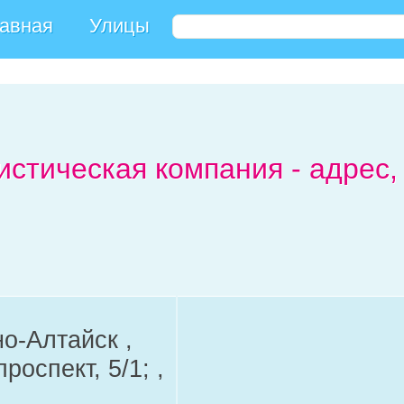
авная
Улицы
истическая компания - адрес
но-Алтайск ,
оспект, 5/1; ,