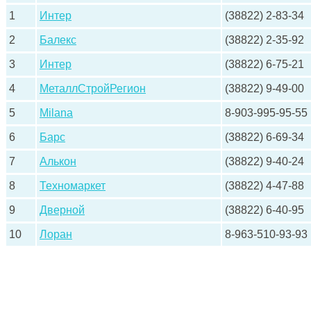
1
Интер
(38822) 2-83-34
2
Балекс
(38822) 2-35-92
3
Интер
(38822) 6-75-21
4
МеталлСтройРегион
(38822) 9-49-00
5
Milana
8-903-995-95-55
6
Барс
(38822) 6-69-34
7
Алькон
(38822) 9-40-24
8
Техномаркет
(38822) 4-47-88
9
Дверной
(38822) 6-40-95
10
Лоран
8-963-510-93-93