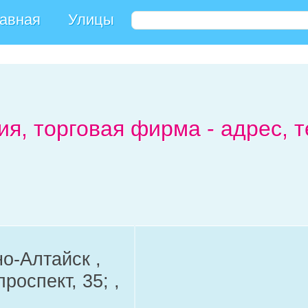
авная
Улицы
ия, торговая фирма - адрес, 
но-Алтайск ,
роспект, 35; ,